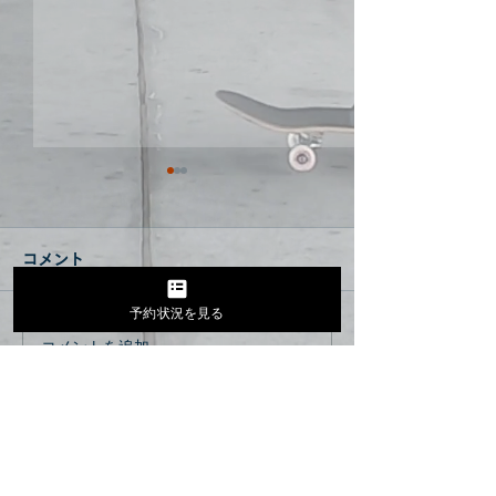
コメント
久しぶりに更新
予約状況を見る
お家ランプ最高😊
コメントを追加…
MENU
ADDRESS
〒721-0942
VORES
広島県福山市引野町4-4-6
SKATESCHOOL
TEL 084-919-0172