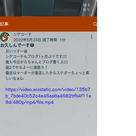
ME
NU
記事
シゲコーチ
2022年5月23日
読了時間: 1分
お久しんでーす😅
おいっす〜😁
シゲコーチもブログ1ヶ月ぶりです🙇‍♂️
俺も今日からちゃんとブログ書くよ🙆‍♂️
週2でやるよーに頑張ろ！
最近はマーボーが復活したからスケボーちょっと楽
しいなぁ🥳
https://video.wixstatic.com/video/135b7
b_7bde40c52c4e46aa8a4682bfb4f11a
8d/480p/mp4/file.mp4