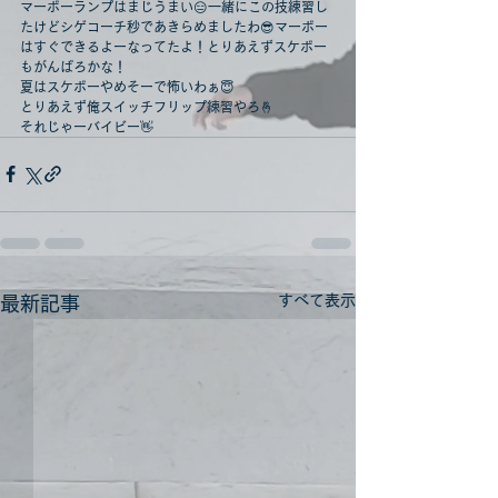
マーボーランプはまじうまい😑一緒にこの技練習し
たけどシゲコーチ秒であきらめましたわ😎マーボー
はすぐできるよーなってたよ！とりあえずスケボー
もがんばろかな！
夏はスケボーやめそーで怖いわぁ😇
とりあえず俺スイッチフリップ練習やろ🤞
それじゃーバイビー👋
すべて表示
最新記事