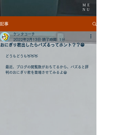
ME
NU
記事
ケンタコーチ
2022年2月13日
読了時間: 1分
おにぎり君出したらバズるってホント？？😁
どうもどうも👋👋👋
最近、ブログの閲覧数がおちてるから、バズると評
判のおにぎり君を登場させてみるよ😁