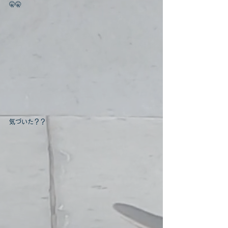
🤫🤫
気づいた？？