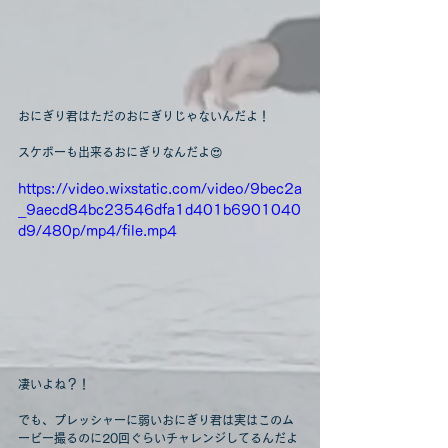
おにぎり君はただのおにぎりじゃないんだよ！
スケボーも出来るおにぎりなんだよ😍
https://video.wixstatic.com/video/9bec2a
_9aecd84bc23546dfa1d401b6901040
d9/480p/mp4/file.mp4
凄いよね？！
でも、プレッシャーに弱いおにぎり君は実はこのム
ービー撮るのに20回ぐらいチャレンジしてるんだよ