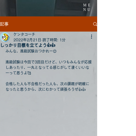
ME
NU
記事
ケンタコーチ
2022年2月21日
読了時間: 1分
しっかり目標を立てよう👍👍
みんな、進級試験おつかれー😊
進級試験は今回で3回目だけど、いつもみんなが応援
しあったり、一丸となってる感じがして凄くいいな
ーって思うよ🥰
合格した人も不合格だった人も、次の課題が明確に
なったと思うから、次にむかって頑張ろうぜ👍👍