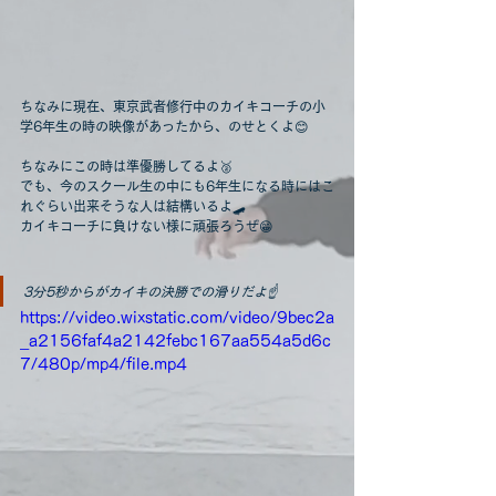
ちなみに現在、東京武者修行中のカイキコーチの小
学6年生の時の映像があったから、のせとくよ😊
ちなみにこの時は準優勝してるよ🥈
でも、今のスクール生の中にも6年生になる時にはこ
れぐらい出来そうな人は結構いるよ🛹
カイキコーチに負けない様に頑張ろうぜ😁
3分5秒からがカイキの決勝での滑りだよ☝️
https://video.wixstatic.com/video/9bec2a
_a2156faf4a2142febc167aa554a5d6c
7/480p/mp4/file.mp4