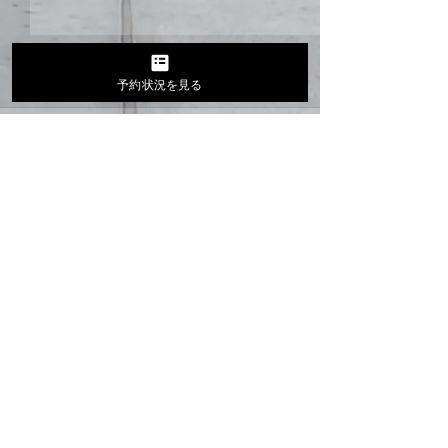
予約状況を見る
コメント
久しぶりに更新
お家ランプ最高😊
コメントを追加…
MENU
ADDRESS
〒721-0942
VORES
広島県福山市引野町4-4-6
SKATESCHOOL
TEL 084-919-0172
SKATESHOP
OPEN TIMES
LESSON PLANS
LESSON RESERVE
営業 :
月～金曜日 13:00～21:00
PLIVACY POLICY
土日祝 11:00～21:00