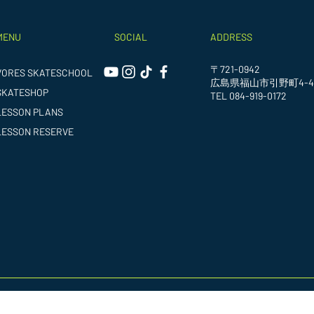
MENU
SOCIAL
ADDRESS
〒721-0942
VORES SKATESCHOOL
広島県福山市引野町4-4
SKATESHOP
TEL 084-919-0172
LESSON PLANS
LESSON RESERVE