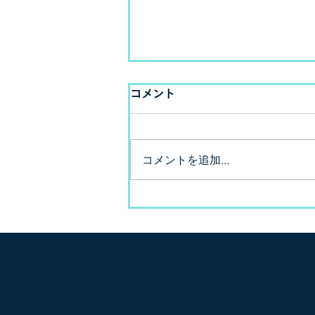
オリンピック激アツ！！
コメント
やっほー！！ なんかブログの存
在忘れるレベルで書いてなかっ
たから久しぶりに書くよ！ みん
コメントを追加…
なはオリンピックのスケボー見
た？ 日本人強過ぎやね🤣 堀米く
んのトリックとかもはやできる
気せんし、訳も分からんけど鳥
肌だけは立ったよ😂...