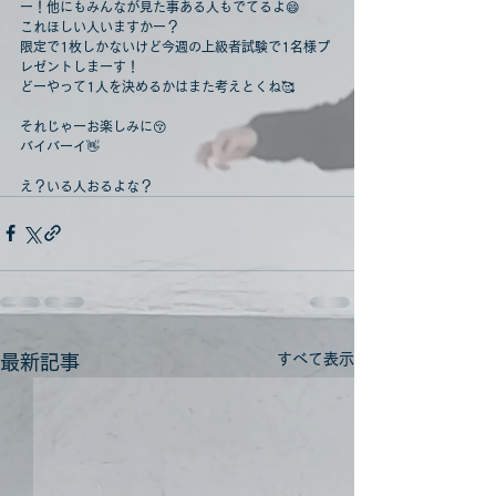
ー！他にもみんなが見た事ある人もでてるよ😄
これほしい人いますかー？
限定で1枚しかないけど今週の上級者試験で1名様プ
レゼントしまーす！
どーやって1人を決めるかはまた考えとくね🥰
それじゃーお楽しみに😚
バイバーイ👋
え？いる人おるよな？
すべて表示
最新記事