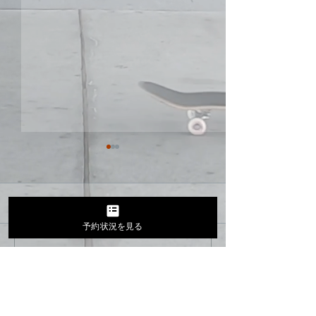
コメント
予約状況を見る
久しぶりに更新
お家ランプ最高😊
コメントを追加…
MENU
ADDRESS