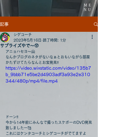
ME
NU
記事
シゲコーチ
2023年5月16日
読了時間: 1分
サプライズやで〜😚
アニョハセヨ〜🤗
なんかブログのネタがないなぁとおもいながら部屋
かたずけてたらなんとお宝発見‼️
https://video.wixstatic.com/video/135b7
b_9bbb71e5be2d4903adf3a93e2e310
344/480p/mp4/file.mp4
ドーン‼️
今から14年前にみんなで撮ったスケボーのDVD発見
致しましたー🥰
これにはケンタコーチとシゲコーチがでてますよ