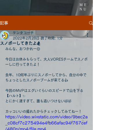
ME
NU
記事
ケンタコーチ
2022年2月28日
読了時間: 1分
スノボーしてきたよ🏂
みんな、おつかれー😊
今日はお休みもらって、大人VORESチームでスノボ
ーしに行ってきたよ！
去年、10何年ぶりにスノボーしてから、自分の中で
ちょっとしたスノボーブームが来てる👍
今回のMVPはエグいぐらいのスピードで山を下る
【ハルト】✨
とにかく速すぎて、誰も追いつけない🤣🤣
カッコいいの撮れたからチェックしてみてねー！
https://video.wixstatic.com/video/9bec2a
_c08cf7c275494e4fb66afac94f767cef
/480p/mp4/file.mp4