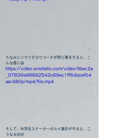
ちなみにソウイチロウコーチが同じ事をすると、こ
んな感じ😄
https://video.wixstatic.com/video/9bec2a
_07836e98892543c69ec1ff64bcef04
aa/480p/mp4/file.mp4
そして、中学生スケーターのルイ選手がやると、こ
うなる🤣🤣