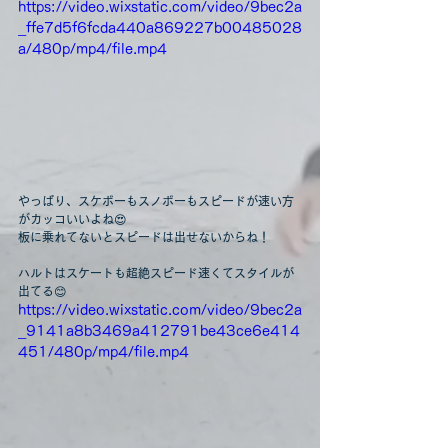
https://video.wixstatic.com/video/9bec2a
_ffe7d5f6fcda440a869227b00485028
a/480p/mp4/file.mp4
やっぱり、スケボーもスノボーもスピードが速い方
がカッコいいよね😍
板に乗れてないとスピードは出せないからね！
ハルトはスケートも超絶スピード速くてスタイルが
出てる😊
https://video.wixstatic.com/video/9bec2a
_9141a8b3469a412791be43ce6e414
451/480p/mp4/file.mp4