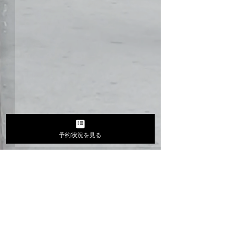
予約状況を見る
コメント
久しぶりに更新
お家ランプ最高😊