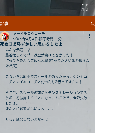
ME
NU
記事
ソーイチロウコーチ
2022年4月4日
読了時間: 1分
死ぬほど恥ずかしい思いをしたよ
みんな元気ー？
最近忙しくてブログ全然書けてなかった！
待ってたみんなごめんね😂(待ってた人いるか知らん
けど笑)
こないだは府中でスクールがあったから、ケンタコ
ーチとカイキコーチと俺の3人で行ってきたよ！
そこで、スクールの前にデモンストレーションでス
ケボーを披露することになったんだけど、全部失敗
したよ。
ほんとに恥ずかしいよね、、、
もっと練習しないとな〜🙄