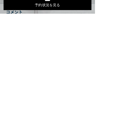
予約状況を見る
コメント
久しぶりに更新
お家ランプ最高😊
コメントを追加…
MENU
ADDRESS
〒721-0942
VORES
広島県福山市引野町4-4-6
SKATESCHOOL
TEL 084-919-0172
SKATESHOP
OPEN TIMES
LESSON PLANS
LESSON RESERVE
営業 :
月～金曜日 13:00～21:00
PLIVACY POLICY
土日祝 11:00～21:00
定休日:
毎週火曜日