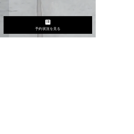
予約状況を見る
コメント
久しぶりに更新
お家ランプ最高😊
コメントを追加…