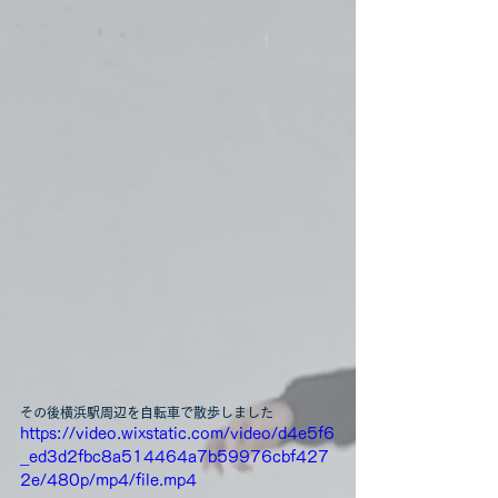
その後横浜駅周辺を自転車で散歩しました
https://video.wixstatic.com/video/d4e5f6
_ed3d2fbc8a514464a7b59976cbf427
2e/480p/mp4/file.mp4