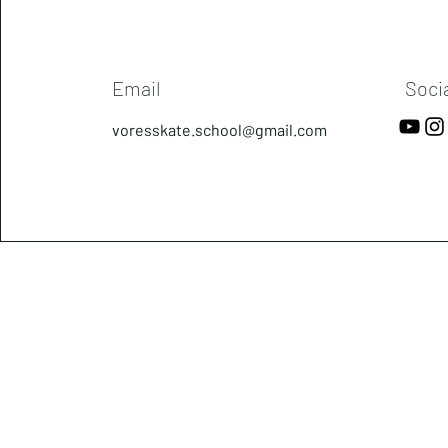
Email
Soci
voresskate.school@gmail.com