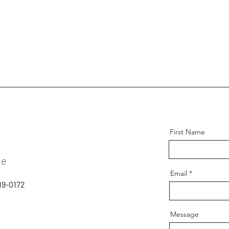
First Name
ne
Email
19-0172
Message